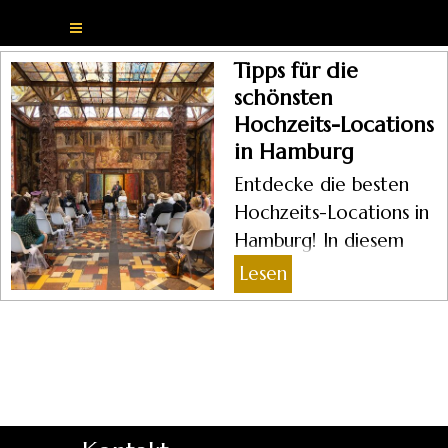
Direkt zum Seiteninhalt
Menü überspringen
Tipps für die
schönsten
Hochzeits-Locations
in Hamburg
Entdecke die besten
Hochzeits-Locations in
Hamburg! In diesem
Blogpost zeigen wir dir,
Lesen
wo du die perfekte
Kulisse für deinen
großen Tag findest –
von romantischen
Schlössern bis hin zu
modernen Rooftops.