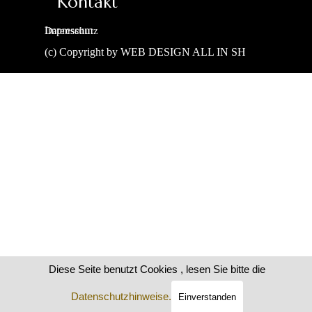
Kontakt
Lass dich inspirieren und
finde deinen Traumort!
Impressum
Datenschutz
(c) Copyright by WEB DESIGN ALL IN SH
Zurück zum Seiteninhalt
Diese Seite benutzt Cookies , lesen Sie bitte die
Datenschutzhinweise.
Einverstanden