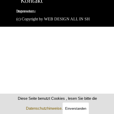
Kontakt
Lass dich inspirieren und
finde deinen Traumort!
Impressum
Datenschutz
(c) Copyright by WEB DESIGN ALL IN SH
Zurück zum Seiteninhalt
Diese Seite benutzt Cookies , lesen Sie bitte die
Datenschutzhinweise.
Einverstanden