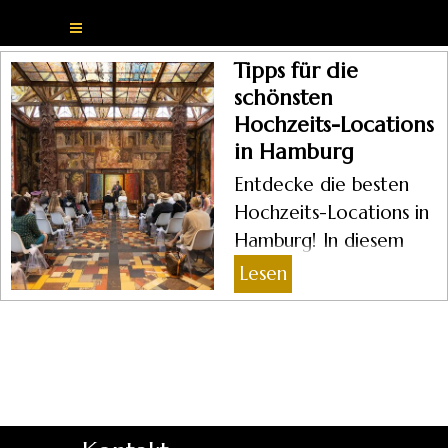
Direkt zum Seiteninhalt
Menü überspringen
Tipps für die
schönsten
Hochzeits-Locations
in Hamburg
Entdecke die besten
Hochzeits-Locations in
Hamburg! In diesem
Blogpost zeigen wir dir,
Lesen
wo du die perfekte
Kulisse für deinen
großen Tag findest –
von romantischen
Schlössern bis hin zu
modernen Rooftops.