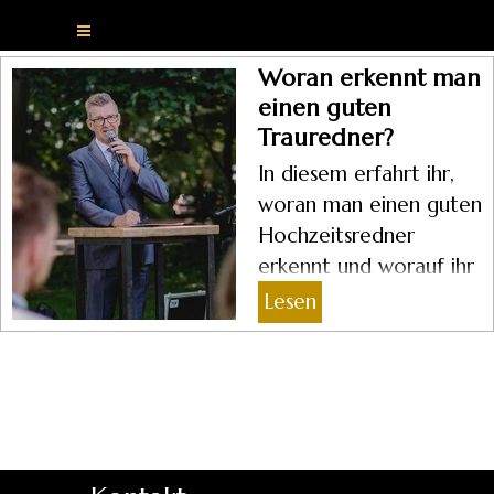
Direkt zum Seiteninhalt
Menü überspringen
Woran erkennt man
einen guten
Trauredner?
In diesem erfahrt ihr,
woran man einen guten
Hochzeitsredner
erkennt und worauf ihr
bei der Auswahl des
Lesen
Trauredners achten
solltet.