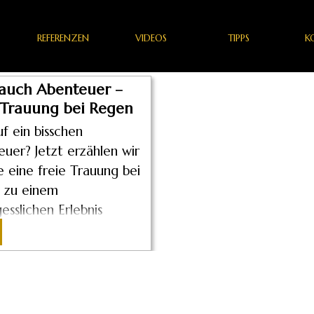
REFERENZEN
Menü überspringen
VIDEOS
TIPPS
K
auch Abenteuer –
 Trauung bei Regen
uf ein bisschen
uer? Jetzt erzählen wir
ie eine freie Trauung bei
 zu einem
esslichen Erlebnis
n kann.